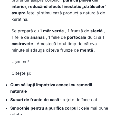
profundă asupra corpului,
purifică pielea din
interior, reducând efectul inestetic „strălucitor”
asupra
feței și stimulează producția naturală de
keratină.
Se prepară cu 1
măr verde
, 1 frunză de
sfeclă
,
1 felie de
ananas
, 1 felie de
portocale
dulci și 1
castravete
. Amestecă totul timp de câteva
minute și adaugă câteva frunze de
mentă
.
Ușor, nu?
Citește și:
Cum să lupți împotriva acneei cu remedii
naturale
Sucuri de fructe de casă
: rețete de încercat
Smoothie pentru a purifica corpul
: cele mai bune
rețete