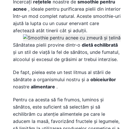
Încercați
rețetele
noastre de
smoothie pentru
acnee
, ideale pentru purificarea pielii din interior
într-un mod complet natural. Aceste smoothie-uri
ajută la lupta cu un cusur enervant care
afectează atât tinerii cât și adulții.
Sănătatea pielii provine dintr-o
dietă echilibrată
și un stil de viață la fel de sănătos, unde fumatul,
alcoolul și excesul de grăsimi ar trebui interzise.
De fapt, pielea este un test litmus al stării de
sănătate a organismului nostru și a
obiceiurilor
noastre
alimentare
.
Pentru ca acesta să fie frumos, luminos și
sănătos, este suficient să selectăm și să
echilibrăm cu atenție alimentele pe care le
aducem la masă, favorizând fructele și legumele,
să limităm la utilizarea produselor cosmetice și a