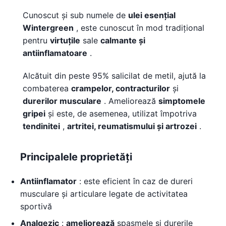
Cunoscut și sub numele de
ulei esențial
Wintergreen
, este cunoscut în mod tradițional
pentru
virtuțile
sale
calmante și
antiinflamatoare
.
Alcătuit din peste 95% salicilat de metil, ajută la
combaterea
crampelor, contracturilor
și
durerilor musculare
. Ameliorează
simptomele
gripei
și este, de asemenea, utilizat împotriva
tendinitei
,
artritei, reumatismului și artrozei
.
Principalele proprietăți
Antiinflamator
: este eficient în caz de dureri
musculare și articulare legate de activitatea
sportivă
Analgezic
:
ameliorează
spasmele și durerile