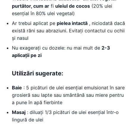
purtător, cum ar
fi
uleiul de cocos
(20% ulei
esențial în 80% ulei vegetal)
Ar trebui aplicat pe
pielea intactă
, niciodată dacă
există răni sau abraziuni. Evitați contactul cu ochii
și nasul
Nu exagerați cu dozele: nu mai mult de
2-3
aplicații pe zi
Utilizări sugerate:
Baie
: 5 picături de ulei esențial emulsionat în sare
grosieră sau lapte sau smântână sau miere pentru
a pune în apă fierbinte
Masaj
: diluați 1/3 picături de ulei esențial într-o
lingură de ulei