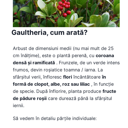
Gaultheria, cum arată?
Arbust de dimensiuni medii (nu mai mult de 25
cm înălțime), este o plantă perenă, cu
coroana
densă și ramificată
. Frunzele, de un verde intens
frumos, devin roșiatice toamna / iarna. La
sfârșitul verii, înfloresc
flori
încântătoare
în
formă de clopot, albe, roz sau liliac
, în funcție
de specie. După înflorire, planta produce
fructe
de pădure roșii
care durează până la sfârșitul
iernii.
Să vedem în detaliu părțile individuale: