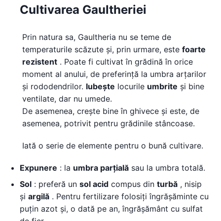
Cultivarea Gaultheriei
Prin natura sa, Gaultheria nu se teme de
temperaturile scăzute și, prin urmare, este
foarte
rezistent
. Poate fi cultivat în grădină în orice
moment al anului, de preferință la umbra arțarilor
și rododendrilor.
Iubește
locurile
umbrite
și bine
ventilate, dar nu umede.
De asemenea, crește bine în ghivece și este, de
asemenea, potrivit pentru grădinile stâncoase.
Iată o serie de elemente pentru o bună cultivare.
Expunere
: la
umbra parțială
sau la umbra totală.
Sol
: preferă un
sol acid
compus din
turbă
, nisip
și
argilă
. Pentru fertilizare folosiți îngrășăminte cu
puțin azot și, o dată pe an, îngrășământ cu sulfat