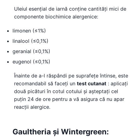
Uleiul esențial de iarnă conține cantități mici de
componente biochimice alergenice:
limonen (≤1%)
linalool (≤0,1%)
geranial (≤0,1%)
eugenol (≤0,1%)
Înainte de a-l răspândi pe suprafețe întinse, este
recomandabil să faceți un
test cutanat
: aplicați
două picături în cotul cotului și așteptați cel
puțin 24 de ore pentru a vă asigura că nu apar
reacții alergice.
Gaultheria și Wintergreen: