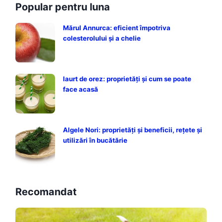
Popular pentru luna
Mărul Annurca: eficient împotriva
colesterolului și a chelie
Iaurt de orez: proprietăți și cum se poate
face acasă
Algele Nori: proprietăți și beneficii, rețete și
utilizări în bucătărie
Recomandat