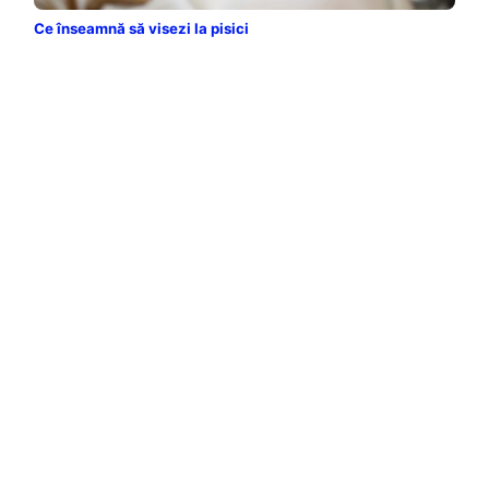
Ce înseamnă să visezi la pisici
Este un vis recurent al multor oameni, dar nu știm cu
adevărat să-l interpretăm. Ce înseamnă să visezi la
pisici? Să aflăm împreună...
Citeşte Mai Mult →