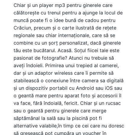
Chiar și un player mp3 pentru ginerele care
călătorește cu trenul pentru a ajunge la locul de
muncă poate fi o idee bună de cadou pentru
Crăciun, precum și o carte ilustrată de rețete
regionale sau chiar internaționale, care să se
combine cu un șorț personalizat, dacă ginerele
tău este bucătarul. Acasă. Soțul fiicei tale este
pasionat de fotografie? Atunci nu trebuie să
aveți îndoieli. Primirea unui trepied al camerei,
dar și un adaptor wireless care îi permite să
stabilească o conexiune între camera sa digitală
și un dispozitiv portabil cu Android sau iOS sau
o geantă mare pentru aparat foto și accesorii îl
va face, fără îndoială, fericit. Chiar și un rucsac
sau o geantă pentru ginerele care merge
săptămânal la sală sau la piscină pot fi
alternative valabile,în timp ce cei care nu doresc
să greșească pot cumpăra un voucher în