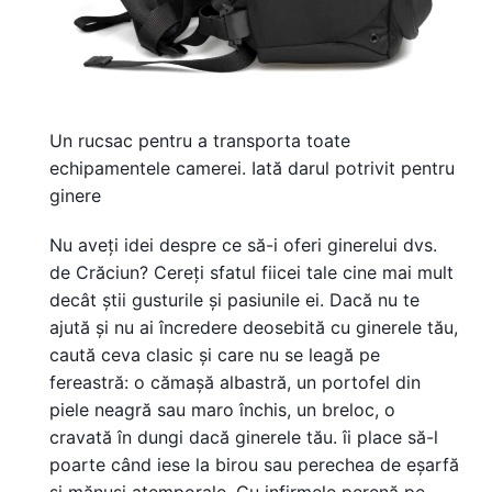
Un rucsac pentru a transporta toate
echipamentele camerei. Iată darul potrivit pentru
ginere
Nu aveți idei despre ce să-i oferi ginerelui dvs.
de Crăciun? Cereți sfatul fiicei tale cine mai mult
decât știi gusturile și pasiunile ei. Dacă nu te
ajută și nu ai încredere deosebită cu ginerele tău,
caută ceva clasic și care nu se leagă pe
fereastră: o cămașă albastră, un portofel din
piele neagră sau maro închis, un breloc, o
cravată în dungi dacă ginerele tău. îi place să-l
poarte când iese la birou sau perechea de eșarfă