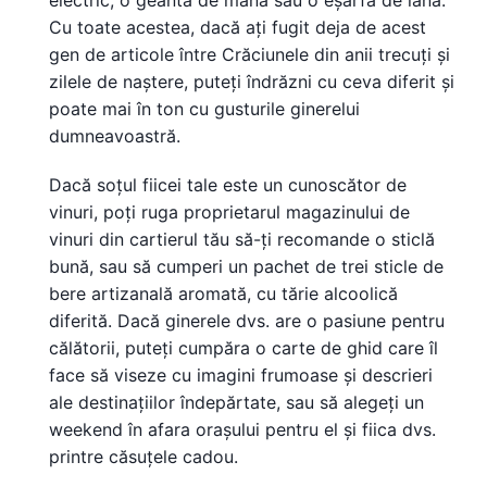
electric, o geantă de mână sau o eșarfă de lână.
Cu toate acestea, dacă ați fugit deja de acest
gen de articole între Crăciunele din anii trecuți și
zilele de naștere, puteți îndrăzni cu ceva diferit și
poate mai în ton cu gusturile ginerelui
dumneavoastră.
Dacă soțul fiicei tale este un cunoscător de
vinuri, poți ruga proprietarul magazinului de
vinuri din cartierul tău să-ți recomande o sticlă
bună, sau să cumperi un pachet de trei sticle de
bere artizanală aromată, cu tărie alcoolică
diferită. Dacă ginerele dvs. are o pasiune pentru
călătorii, puteți cumpăra o carte de ghid care îl
face să viseze cu imagini frumoase și descrieri
ale destinațiilor îndepărtate, sau să alegeți un
weekend în afara orașului pentru el și fiica dvs.
printre căsuțele cadou.