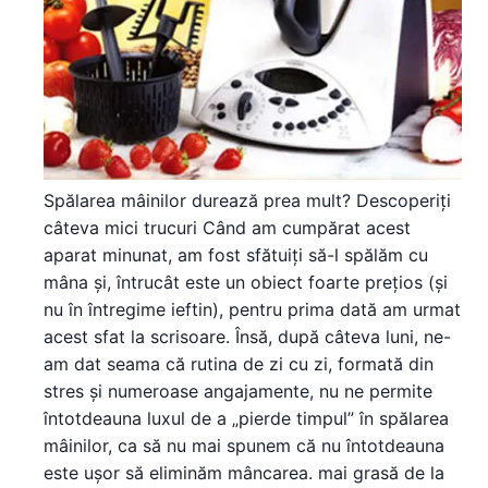
Spălarea mâinilor durează prea mult? Descoperiți
câteva mici trucuri Când am cumpărat acest
aparat minunat, am fost sfătuiți să-l spălăm cu
mâna și, întrucât este un obiect foarte prețios (și
nu în întregime ieftin), pentru prima dată am urmat
acest sfat la scrisoare. Însă, după câteva luni, ne-
am dat seama că rutina de zi cu zi, formată din
stres și numeroase angajamente, nu ne permite
întotdeauna luxul de a „pierde timpul” în spălarea
mâinilor, ca să nu mai spunem că nu întotdeauna
este ușor să eliminăm mâncarea. mai grasă de la