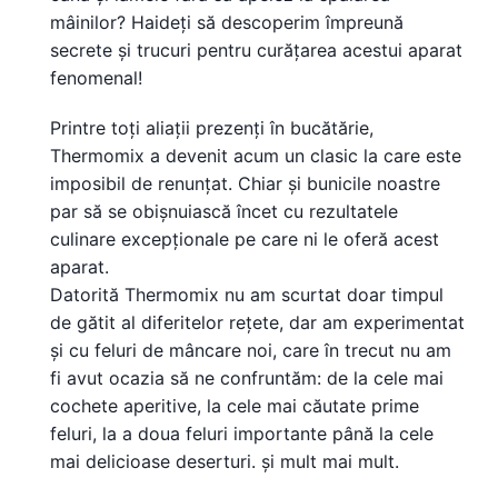
mâinilor? Haideți să descoperim împreună
secrete și trucuri pentru curățarea acestui aparat
fenomenal!
Printre toți aliații prezenți în bucătărie,
Thermomix a devenit acum un clasic la care este
imposibil de renunțat. Chiar și bunicile noastre
par să se obișnuiască încet cu rezultatele
culinare excepționale pe care ni le oferă acest
aparat.
Datorită Thermomix nu am scurtat doar timpul
de gătit al diferitelor rețete, dar am experimentat
și cu feluri de mâncare noi, care în trecut nu am
fi avut ocazia să ne confruntăm: de la cele mai
cochete aperitive, la cele mai căutate prime
feluri, la a doua feluri importante până la cele
mai delicioase deserturi. și mult mai mult.