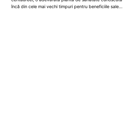
încă din cele mai vechi timpuri pentru beneficiile sale...
Citeşte Mai Mult →
Portal Bio-verde este dedicat tehnologiilor
ecologice și eco-tendințe în lume. Există un loc și
de nutriție, sănătate, frumusețe și vatră