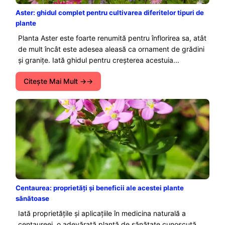
Aster: ghidul complet pentru cultivarea diferitelor tipuri de
plante
Planta Aster este foarte renumită pentru înflorirea sa, atât
de mult încât este adesea aleasă ca ornament de grădini
și granițe. Iată ghidul pentru creșterea acestuia...
Citeşte Mai Mult →
Centaurea: proprietăți și beneficii ale acestei plante
sănătoase
Iată proprietățile și aplicațiile în medicina naturală a
centaureei, o adevărată plantă de sănătate cunoscută