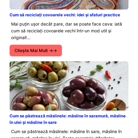
Cum să reciclați covoarele vechi: idei și sfaturi practice
Mai puțin ușor decât pare, dar se poate face ceva: iată
cum să reciclați covoarele vechi într-un mod util și
original!...
Citeşte Mai Mult →
Cum se păstrează măslinele: măsline în saramură, măsline
în ulei și măsline în sare
Cum se păstrează măslinele: măsline în sare, măsline în