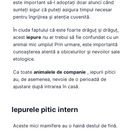
este important să-l adoptați doar atunci când
sunteți sigur că puteți asigura timpul necesar
pentru îngrijirea și atenția cuvenită.
În ciuda faptului că este foarte drăguț și drăguț,
acest
iepure
nu ar trebui să fie confundat cu un
animal mic umplut Prin urmare, este importantă
cunoașterea atentă a obiceiurilor și nevoilor sale
etologice.
Ca toate
animalele de companie
, iepurii pitici
au, de asemenea, nevoie de o perioadă de
ajustare după intrarea în casă.
Iepurele pitic intern
Aceste mici mamifere au o haină destul de fină.