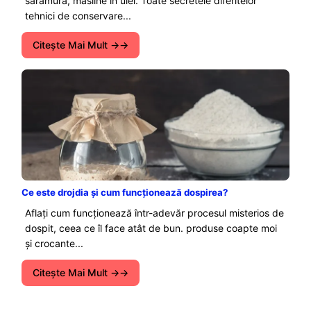
saramură, măsline în ulei. Toate secretele diferitelor
tehnici de conservare...
Citeşte Mai Mult →
Ce este drojdia și cum funcționează dospirea?
Aflați cum funcționează într-adevăr procesul misterios de
dospit, ceea ce îl face atât de bun. produse coapte moi
și crocante...
Citeşte Mai Mult →