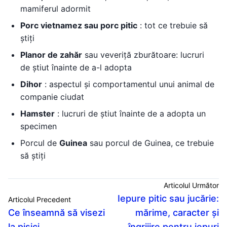
mamiferul adormit
Porc vietnamez sau porc pitic
: tot ce trebuie să
știți
Planor de zahăr
sau veveriță zburătoare: lucruri
de știut înainte de a-l adopta
Dihor
: aspectul și comportamentul unui animal de
companie ciudat
Hamster
: lucruri de știut înainte de a adopta un
specimen
Porcul de
Guinea
sau porcul de Guinea, ce trebuie
să știți
Articolul Următor
Iepure pitic sau jucărie:
Articolul Precedent
Ce înseamnă să visezi
mărime, caracter și
la pisici
îngrijire pentru iepuri