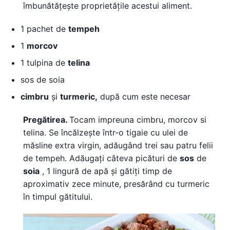
îmbunătățește proprietățile acestui aliment.
1 pachet de
tempeh
1
morcov
1 tulpina de
telina
sos de soia
cimbru
și
turmeric,
după cum este necesar
Pregătirea.
Tocam impreuna cimbru, morcov si
telina. Se încălzește într-o tigaie cu ulei de
măsline extra virgin, adăugând trei sau patru felii
de tempeh. Adăugați câteva picături de
sos
de
soia
, 1 lingură de apă și gătiți timp de
aproximativ zece minute, presărând cu turmeric
în timpul gătitului.