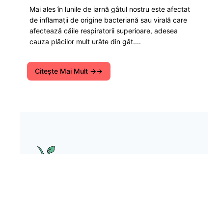
Mai ales în lunile de iarnă gâtul nostru este afectat
de inflamații de origine bacteriană sau virală care
afectează căile respiratorii superioare, adesea
cauza plăcilor mult urâte din gât....
Citeşte Mai Mult →
Portal Bio-verde este dedicat
tehnologiilor ecologice și eco-tendințe în
lume. Există un loc și de nutriție,