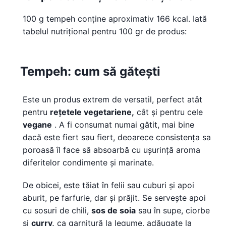
100 g tempeh conține aproximativ 166 kcal. Iată
tabelul nutrițional pentru 100 gr de produs:
Tempeh: cum să gătești
Este un produs extrem de versatil, perfect atât
pentru
rețetele
vegetariene,
cât și pentru cele
vegane
. A fi consumat numai gătit, mai bine
dacă este fiert sau fiert, deoarece consistența sa
poroasă îl face să absoarbă cu ușurință aroma
diferitelor condimente și marinate.
De obicei, este tăiat în felii sau cuburi și apoi
aburit, pe farfurie, dar și prăjit. Se servește apoi
cu sosuri de chili,
sos de soia
sau în supe, ciorbe
și
curry,
ca garnitură la legume, adăugate la