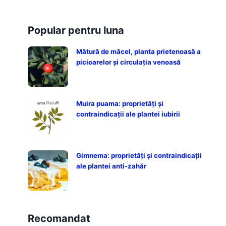
Popular pentru luna
Mătură de măcel, planta prietenoasă a
picioarelor și circulația venoasă
Muira puama: proprietăți și
contraindicații ale plantei iubirii
Gimnema: proprietăți și contraindicații
ale plantei anti-zahăr
Recomandat