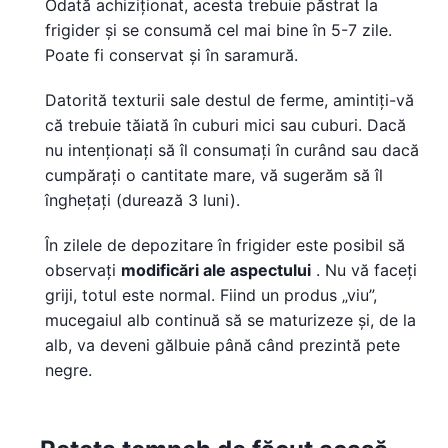
Odată achiziționat, acesta trebuie păstrat la
frigider și se consumă cel mai bine în 5-7 zile.
Poate fi conservat și în saramură.
Datorită texturii sale destul de ferme, amintiți-vă
că trebuie tăiată în cuburi mici sau cuburi. Dacă
nu intenționați să îl consumați în curând sau dacă
cumpărați o cantitate mare, vă sugerăm să îl
înghețați (durează 3 luni).
În zilele de depozitare în frigider este posibil să
observați
modificări ale aspectului
. Nu vă faceți
griji, totul este normal. Fiind un produs „viu”,
mucegaiul alb continuă să se maturizeze și, de la
alb, va deveni gălbuie până când prezintă pete
negre.