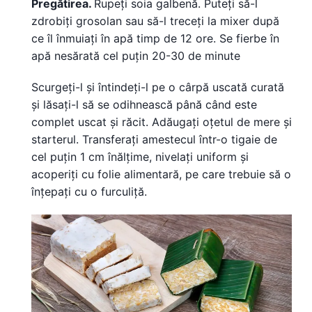
Pregătirea.
Rupeți soia galbenă. Puteți să-l
zdrobiți grosolan sau să-l treceți la mixer după
ce îl înmuiați în apă timp de 12 ore. Se fierbe în
apă nesărată cel puțin 20-30 de minute
Scurgeți-l și întindeți-l pe o cârpă uscată curată
și lăsați-l să se odihnească până când este
complet uscat și răcit. Adăugați oțetul de mere și
starterul. Transferați amestecul într-o tigaie de
cel puțin 1 cm înălțime, nivelați uniform și
acoperiți cu folie alimentară, pe care trebuie să o
înțepați cu o furculiță.