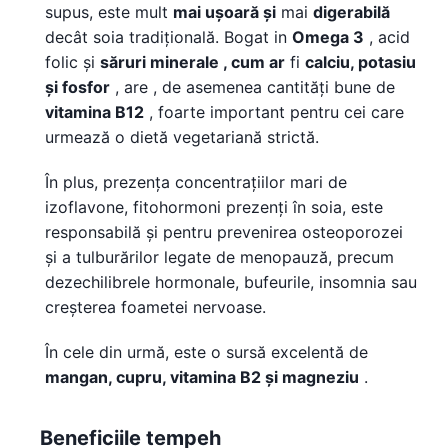
supus, este mult
mai ușoară și
mai
digerabilă
decât soia tradițională. Bogat in
Omega 3
, acid
folic și
săruri minerale , cum ar
fi
calciu, potasiu
și fosfor
, are , de asemenea cantități bune de
vitamina B12
, foarte important pentru cei care
urmează o dietă vegetariană strictă.
În plus, prezența concentrațiilor mari de
izoflavone, fitohormoni prezenți în soia, este
responsabilă și pentru prevenirea osteoporozei
și a tulburărilor legate de menopauză, precum
dezechilibrele hormonale, bufeurile, insomnia sau
creșterea foametei nervoase.
În cele din urmă, este o sursă excelentă de
mangan, cupru, vitamina B2 și magneziu
.
Beneficiile tempeh