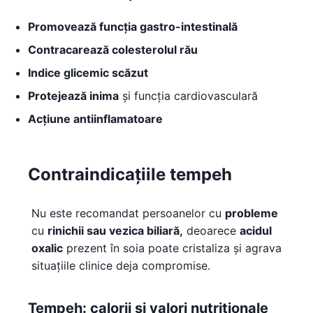
Promovează funcția gastro-intestinală
Contracarează colesterolul rău
Indice glicemic
scăzut
Protejează inima
și funcția cardiovasculară
Acțiune antiinflamatoare
Contraindicațiile tempeh
Nu este recomandat persoanelor cu
probleme
cu
rinichii sau vezica biliară,
deoarece
acidul
oxalic
prezent în soia poate cristaliza și agrava
situațiile clinice deja compromise.
Tempeh: calorii și valori nutriționale