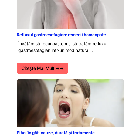
Refluxul gastroesofagian: remedii homeopate
Învățăm să recunoaștem și să tratăm refluxul
gastroesofagian într-un mod natural...
Citeşte Mai Mult →
Plăci în gât: cauze, durată și tratamente