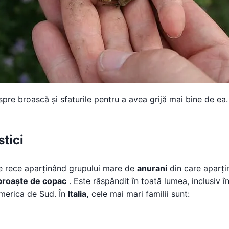
spre broască și sfaturile pentru a avea grijă mai bine de ea.
stici
e rece aparținând grupului mare de
anurani
din care aparți
 broaște de copac
. Este răspândit în toată lumea, inclusiv î
America de Sud. În
Italia,
cele mai mari familii sunt: