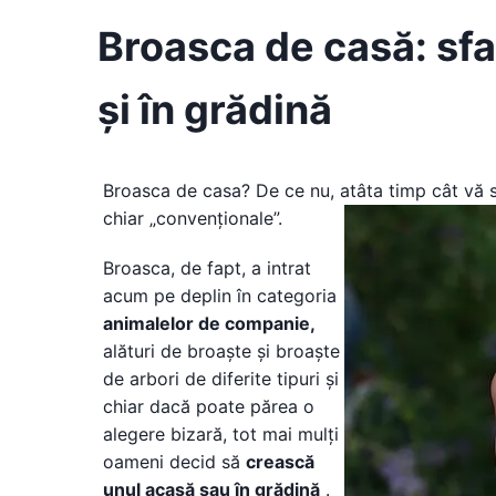
Broasca de casă: sfa
și în grădină
Broasca de casa? De ce nu, atâta timp cât vă s
chiar „convenționale”.
Broasca, de fapt, a intrat
acum pe deplin în categoria
animalelor de companie,
alături de broaște și broaște
de arbori de diferite tipuri și
chiar dacă poate părea o
alegere bizară, tot mai mulți
oameni decid să
crească
unul acasă sau în grădină
.