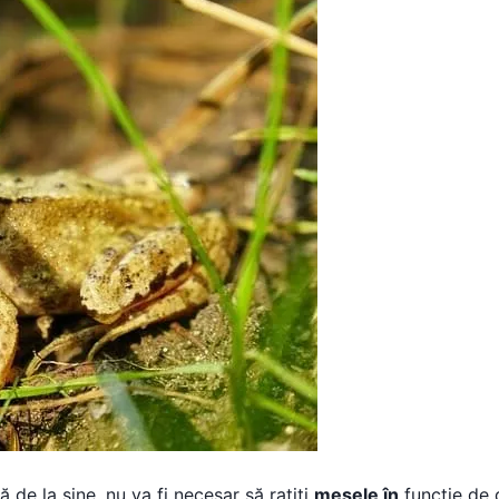
 de la sine, nu va fi necesar să rațiți
mesele în
funcție de