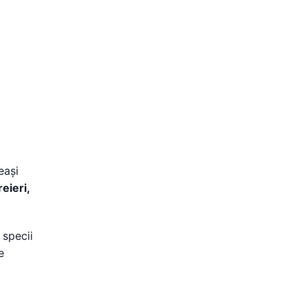
eași
reieri,
 specii
e