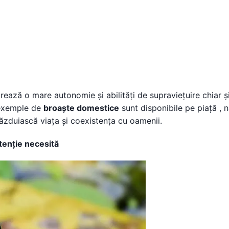
ează o mare autonomie și abilități de supraviețuire chiar și
e exemple de
broaște domestice
sunt disponibile pe piață , 
 găzduiască viața și coexistența cu oamenii.
tenție necesită