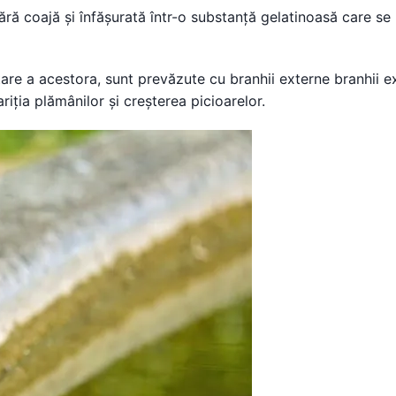
ără coajă și înfășurată într-o substanță gelatinoasă care se
are a acestora, sunt prevăzute cu branhii externe branhii e
iția plămânilor și creșterea picioarelor.