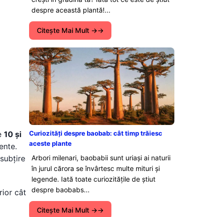
despre această plantă!...
Citeşte Mai Mult →
re
10 și
Curiozități despre baobab: cât timp trăiesc
aceste plante
ente.
subțire
Arbori milenari, baobabii sunt uriași ai naturii
în jurul cărora se învârtesc multe mituri și
legende. Iată toate curiozitățile de știut
despre baobabs...
rior cât
Citeşte Mai Mult →