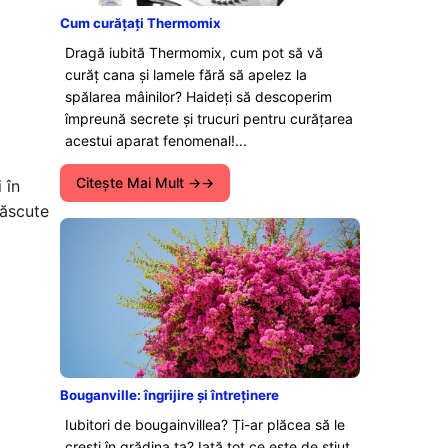
Cum curățați Thermomix
Dragă iubită Thermomix, cum pot să vă
curăț cana și lamele fără să apelez la
spălarea mâinilor? Haideți să descoperim
împreună secrete și trucuri pentru curățarea
acestui aparat fenomenal!...
Citeşte Mai Mult →
 în
născute
Bouganville: îngrijire și întreținere
Iubitori de bougainvillea? Ți-ar plăcea să le
crești în grădina ta? Iată tot ce este de știut