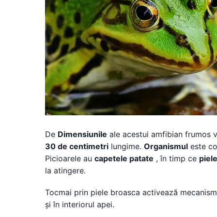
De
Dimensiunile
ale acestui amfibian frumos va
30 de centimetri
lungime.
Organismul
este com
Picioarele au
capetele patate
, în timp ce
piel
la atingere.
Tocmai prin piele broasca activează mecanis
și în interiorul apei.