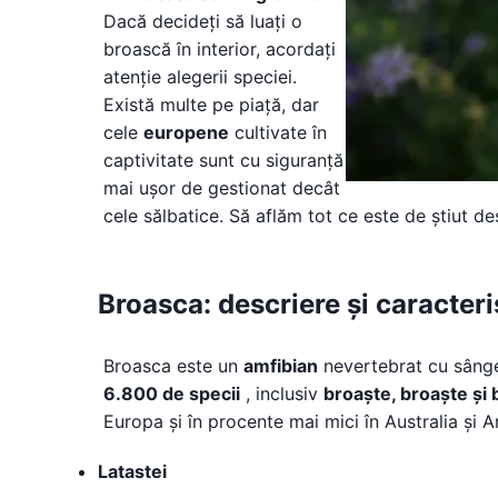
Dacă decideți să luați o
broască în interior, acordați
atenție alegerii speciei.
Există multe pe piață, dar
cele
europene
cultivate în
captivitate sunt cu siguranță
mai ușor de gestionat decât
cele sălbatice. Să aflăm tot ce este de știut de
Broasca: descriere și caracteri
Broasca este un
amfibian
nevertebrat cu sâng
6.800 de specii
, inclusiv
broaște, broaște și
Europa și în procente mai mici în Australia și 
Latastei