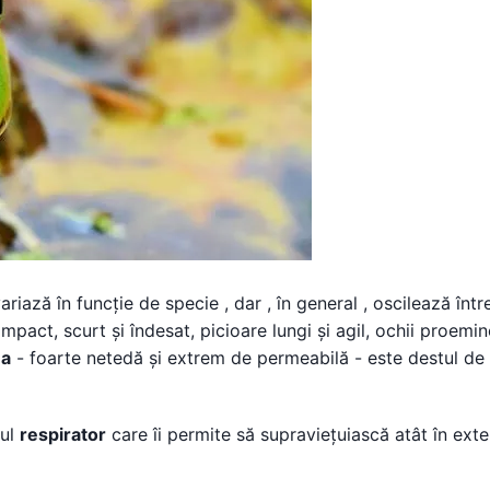
riază în funcție de specie , dar , în general , oscilează înt
pact, scurt și îndesat, picioare lungi și agil, ochii proemin
ea
- foarte netedă și extrem de permeabilă - este destul de 
mul
respirator
care îi permite să supraviețuiască atât în ​​exte