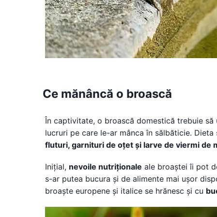
Ce mănâncă o broască
În captivitate, o broască domestică trebuie să
lucruri pe care le-ar mânca în sălbăticie. Die
fluturi, garnituri de oțet și larve de viermi de
Inițial,
nevoile nutriționale
ale broaștei îi pot 
s-ar putea bucura și de alimente mai ușor dispo
broaște europene și italice se hrănesc și cu
buc